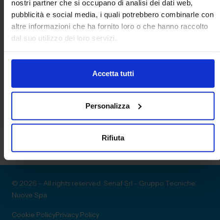
nostri partner che si occupano di analisi dei dati web,
pubblicità e social media, i quali potrebbero combinarle con
Products
altre informazioni che ha fornito loro o che hanno raccolto
dal suo utilizzo dei loro servizi.
Nuova gamma Oil Grip
Accetta tutti
Personalizza
Rifiuta
© 2026 - All rights reserved. Senaf Srl - Gruppo Tecniche
Nuove Spa
Cookie Policy
Privacy Policy