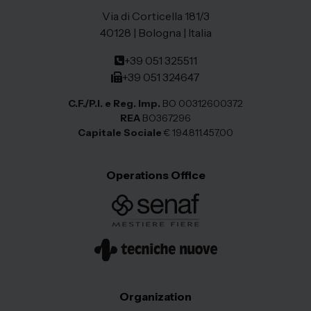
Via di Corticella 181/3
40128 | Bologna | Italia
+39 051 325511
+39 051 324647
C.F./P.I. e Reg. Imp.
BO 00312600372
REA
BO367296
Capitale Sociale
€ 194.811.457,00
Operations Office
Organization