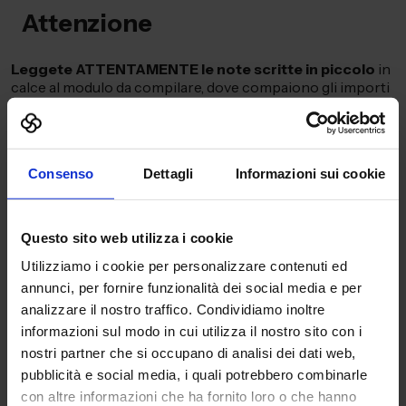
Attenzione
Leggete ATTENTAMENTE
le note scritte in piccolo
in
calce al modulo da compilare, dove compaiono gli importi
richiesti.
Per vostra informazione, l’Autorità Garante della
Concorrenza e del Mercato (www.agcm.it) con il
Provvedimento n° 10802 (PI3489E) PUBBLICAZIONE
Consenso
Dettagli
Informazioni sui cookie
FAIR GUIDE del 30 maggio 2002 ha già dichiarato in
passato ingannevoli i moduli inviati dalla “Construct Data
Verlag GmbH”.
Questo sito web utilizza i cookie
VI RACCOMANDIAMO PERTANTO LA MASSIMA
Utilizziamo i cookie per personalizzare contenuti ed
ATTENZIONE
annunci, per fornire funzionalità dei social media e per
analizzare il nostro traffico. Condividiamo inoltre
Qualora aveste, per errore, restituito il modulo firmato, Vi
segnaliamo che è possibile, entro 10 giorni, esercitare
informazioni sul modo in cui utilizza il nostro sito con i
il
diritto di recesso
.
nostri partner che si occupano di analisi dei dati web,
pubblicità e social media, i quali potrebbero combinarle
Qualora aveste, per errore, restituito il modulo firmato, Vi
con altre informazioni che ha fornito loro o che hanno
segnaliamo che è possibile, entro 10 giorni, esercitare il