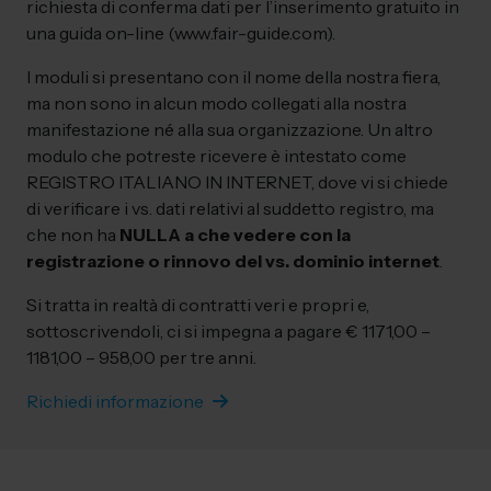
richiesta di conferma dati per l’inserimento gratuito in
una guida on-line (www.fair-guide.com).
I moduli si presentano con il nome della nostra fiera,
ma non sono in alcun modo collegati alla nostra
manifestazione né alla sua organizzazione. Un altro
modulo che potreste ricevere è intestato come
REGISTRO ITALIANO IN INTERNET, dove vi si chiede
di verificare i vs. dati relativi al suddetto registro, ma
che non ha
NULLA a che vedere con la
registrazione o rinnovo del vs. dominio internet
.
Si tratta in realtà di contratti veri e propri e,
sottoscrivendoli, ci si impegna a pagare € 1171,00 –
1181,00 – 958,00 per tre anni.
Richiedi informazione