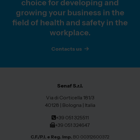
choice for developing and
growing your business in the
field of health and safety in the
workplace.
Contacts us
Senaf S.r.l.
Via di Corticella 181/3
40128 | Bologna | Italia
+39 051 325511
+39 051 324647
C.F./P.I. e Reg. Imp.
BO 00312600372