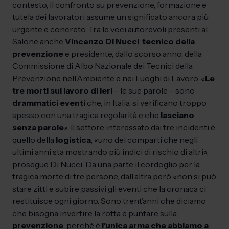
contesto, il confronto su prevenzione, formazione e
tutela dei lavoratori assume un significato ancora più
urgente e concreto. Tra le voci autorevoli presenti al
Salone anche
Vincenzo Di Nucci
,
tecnico della
prevenzione
e presidente, dallo scorso anno, della
Commissione di Albo Nazionale dei Tecnici della
Prevenzione nell’Ambiente e nei Luoghi di Lavoro. «
Le
tre morti sul lavoro di ieri
– le sue parole – sono
drammatici eventi
che, in Italia, si verificano troppo
spesso con una tragica regolarità e che
lasciano
senza parole
». Il settore interessato dai tre incidenti è
quello della
logistica
, «uno dei comparti che negli
ultimi anni sta mostrando più indici di rischio di altri»,
prosegue Di Nucci. Da una parte il cordoglio per la
tragica morte di tre persone, dall’altra però «non si può
stare zitti e subire passivi gli eventi che la cronaca ci
restituisce ogni giorno. Sono trent’anni che diciamo
che bisogna invertire la rotta e puntare sulla
prevenzione
, perché è
l’unica arma che abbiamo a