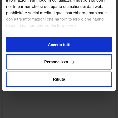
informazioni sul modo in cui utilizza il nostro sito con i
nostri partner che si occupano di analisi dei dati web,
05/06/2026
pubblicità e social media, i quali potrebbero combinarle
Comunicati
con altre informazioni che ha fornito loro o che hanno
raccolto dal suo utilizzo dei loro servizi.
AMBIENTE LAVORO 2026 SI
CONFERMA APPUNTAMENTO DI
RIFERIMENTO PER IL SETTORE
Accetta tutti
SALUTE E SICUREZZA SUL LUOGO DI
LAVORO.
Personalizza
LA 37ESIMA EDIZIONE, DALL’8 AL 10 GIUGNO
2027 A BOLOGNAFIERE Bologna, 4 giugno 2026 –
La 36esima edizione di Ambiente...
Rifiuta
Leggi di più