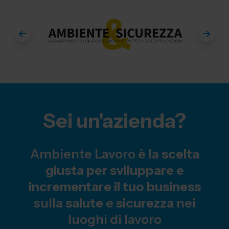
Sei un'azienda?
Ambiente Lavoro è la
scelta
giusta per sviluppare e
incrementare il tuo business
sulla
salute
e
sicurezza
nei
luoghi di lavoro