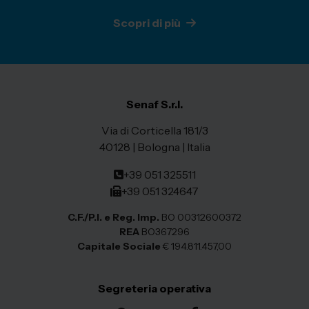
Scopri di più
Senaf S.r.l.
Via di Corticella 181/3
40128 | Bologna | Italia
+39 051 325511
+39 051 324647
C.F./P.I. e Reg. Imp.
BO 00312600372
REA
BO367296
Capitale Sociale
€ 194.811.457,00
Segreteria operativa