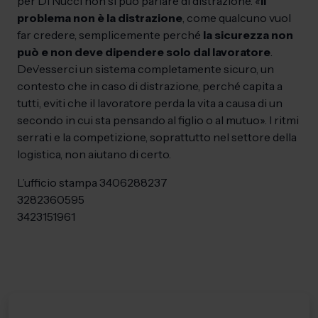
per Di Nucci non si può parlare di distrazione. «
Il
problema non è la distrazione
, come qualcuno vuol
far credere, semplicemente perché
la sicurezza non
può e non deve dipendere solo dal lavoratore
.
Dev’esserci un sistema completamente sicuro, un
contesto che in caso di distrazione, perché capita a
tutti, eviti che il lavoratore perda la vita a causa di un
secondo in cui sta pensando al figlio o al mutuo». I ritmi
serrati e la competizione, soprattutto nel settore della
logistica, non aiutano di certo.
L’ufficio stampa 3406288237
3282360595
3423151961