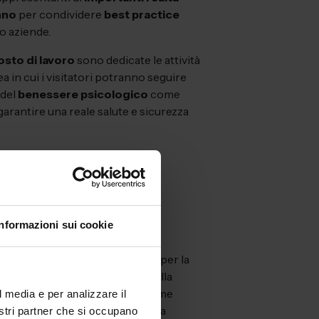
anno
per condividere
best practice
ro aziende.
osto di lavoro
sono dedicate le attività
rea in cui i visitatori potranno seguire
 del
benessere psicologico
come
rantire una reale salute e sicurezza
Informazioni sui cookie
a riservata a prodotti e servizi per la
ortuni professionali e accanto alla
onali di Ambiente Lavoro, che come
l media e per analizzare il
hissimo programma composto da
nostri partner che si occupano