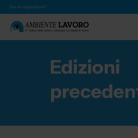
Sei un espositore?
Edizioni
preceden