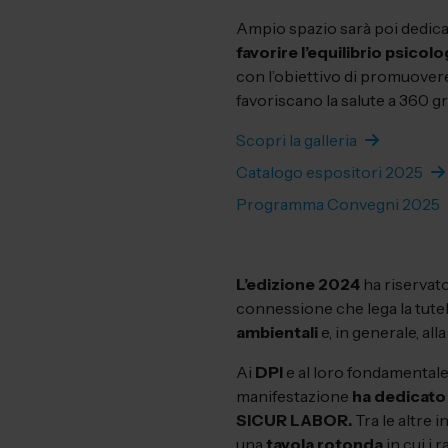
Ampio spazio sarà poi dedic
favorire l’equilibrio psicol
con l’obiettivo di promuovere
favoriscano la salute a 360 gr
Scopri la galleria
Catalogo espositori 2025
Programma Convegni 2025
L’edizione 2024
ha riservat
connessione che lega la tutela
ambientali
e, in generale, all
Ai
DPI
e al loro fondamentale 
manifestazione
ha dedicato u
SICUR LABOR.
Tra le altre 
una
tavola rotonda
in cui i