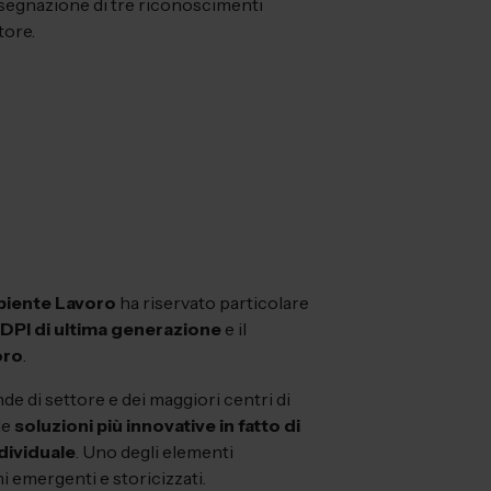
assegnazione di tre riconoscimenti
tore.
biente Lavoro
ha riservato particolare
DPI di ultima generazione
e il
oro
.
de di settore e dei maggiori centri di
le
soluzioni più innovative in fatto di
ndividuale
. Uno degli elementi
i emergenti e storicizzati.