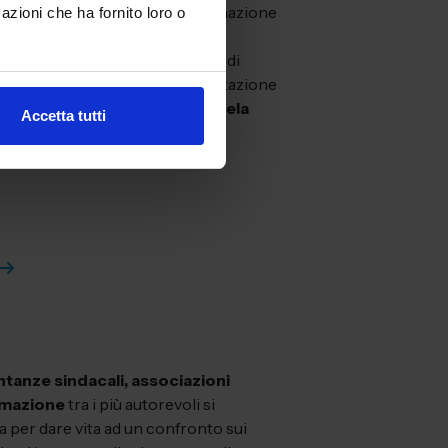
hop e seminari destinati alla formazione
azioni che ha fornito loro o
onto tra aziende, esperti,
ociazioni professionali ed enti di
li, l’edizione 2023 della manifestazione
one alla
connessione tra la tutela
Accetta tutti
oro, le
politiche ambientali
e la
ntanze sindacali, associazioni
ormazione
tra i più autorevoli si
 per dare vita ad un confronto sui