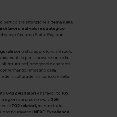
to
particolare attenzione al
tema della
i di lavoro e al valore strategico
e del nuovo Accordo Stato-Regioni
gurale
sono stati approfonditi il ruolo
ondamentale per la prevenzione e la
 più strutturati, omogenei e coerenti
vi, confermando l’impegno della
e della cultura della sicurezza e della
rato
8.422 visitatori
e ha favorito
185
e tre giornate si sono svolti
356
one di
702 relatori,
mentre tra le
izione figuravano i
NEXT Excellence