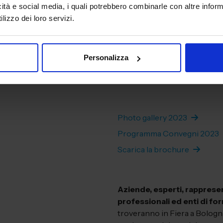
Iniziative Speciali, da works
icità e social media, i quali potrebbero combinarle con altre inform
e all’aggiornamento, dal confr
lizzo dei loro servizi.
rappresentanze sindacali, ass
formazione tra i più autorevo
riserverà particolare attenzi
Personalizza
della salute sul posto di lav
sostenibilità aziendale.
Photo gallery 2023
Programma Convegni 2023
Scarica la brochure
Aziende, esperti, rapprese
professionali ed enti di f
troveranno in Fiera a Bologna