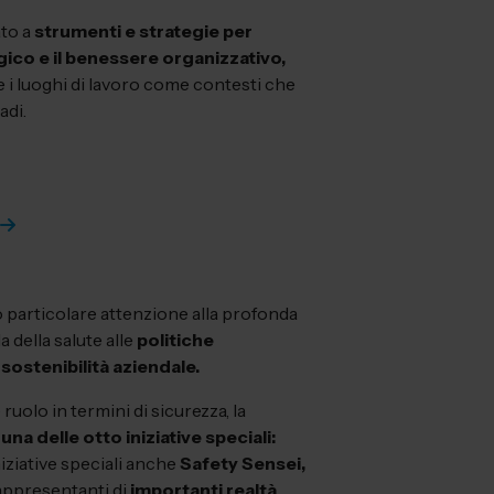
ato a
strumenti e strategie per
ogico e il benessere organizzativo,
 i luoghi di lavoro come contesti che
adi.
o particolare attenzione alla profonda
 della salute alle
politiche
a
sostenibilità aziendale.
ruolo in termini di sicurezza, la
na delle otto iniziative speciali:
iniziative speciali anche
Safety Sensei,
 rappresentanti di
importanti realtà