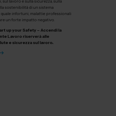
, sul lavoro e sulla sicurezza, sulla
lla sostenibilità di un sistema
l quale infortuni, malattie professionali
re un forte impatto negativo.
art up your Safety – Accendi la
nte Lavoro riserverà alle
lute e sicurezza sul lavoro.