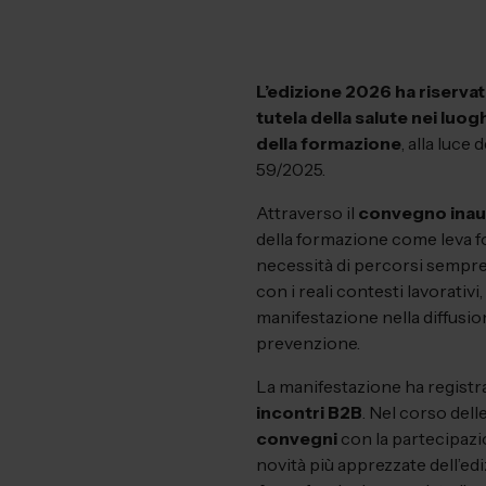
L’edizione 2026 ha riserva
tutela della salute nei luogh
della formazione
, alla luc
59/2025.
Attraverso il
convegno inau
della formazione come leva f
necessità di percorsi sempre
con i reali contesti lavorati
manifestazione nella diffusion
prevenzione.
La manifestazione ha regist
incontri B2B
. Nel corso dell
convegni
con la partecipazi
novità più apprezzate dell’ed