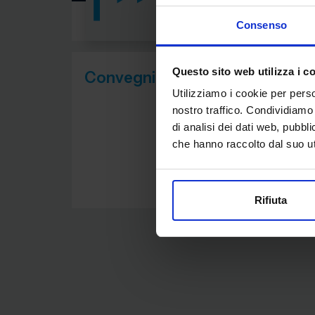
Home
Consenso
Questo sito web utilizza i c
Convegni
Utilizziamo i cookie per perso
nostro traffico. Condividiamo 
Nessu
di analisi dei dati web, pubbl
che hanno raccolto dal suo uti
Rifiuta