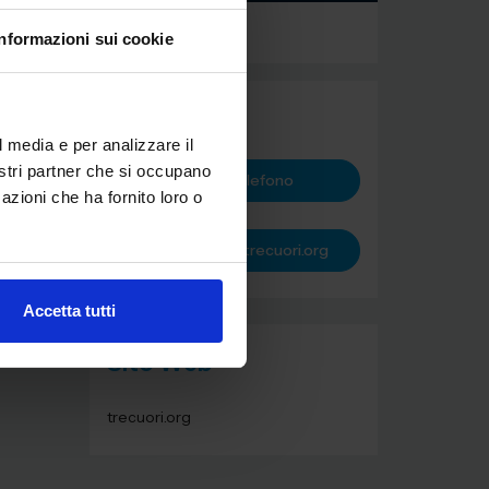
Informazioni sui cookie
Contatta
l media e per analizzare il
nostri partner che si occupano
Vedi telefono
azioni che ha fornito loro o
info.servizi@trecuori.org
Accetta tutti
Sito Web
trecuori.org