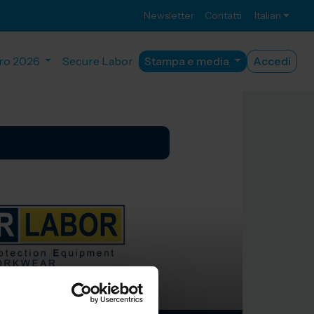
Newsletter
Contatti
Italian
ro 2026
Secure Labor
Stampa e media
Accedi