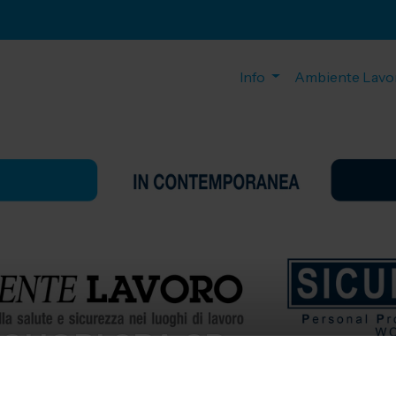
Info
Ambiente Lavo
CUORI SPA SB
TE LAVORO