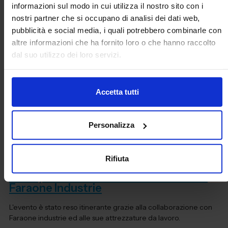
mediante l'utilizzo di simulatori fireless, costruiamo eventi che
informazioni sul modo in cui utilizza il nostro sito con i
aumentano il coinvo...
nostri partner che si occupano di analisi dei dati web,
pubblicità e social media, i quali potrebbero combinarle con
altre informazioni che ha fornito loro o che hanno raccolto
dal suo utilizzo dei loro servizi.
Accetta tutti
Personalizza
Rifiuta
Safety Free Fall In Collaborazione Con
Faraone Industrie
L'evento è stato reso itinerante grazie alla collaborazione con
Faraone industrie ed alle sue attrezzature da lavoro.