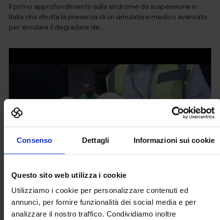
Il primo approfondimento sulla sindrome da sospensione in
Italia che sfrutta la presenza di un simulatore medico avanzato
per simulare il degradare de...
Consenso
Dettagli
Informazioni sui cookie
Questo sito web utilizza i cookie
Prova Di Evacuazione Milano BG Airport
Utilizziamo i cookie per personalizzare contenuti ed
(SACBO)
annunci, per fornire funzionalità dei social media e per
Attraverso la simulazione di situazioni di emergenza realistiche
analizzare il nostro traffico. Condividiamo inoltre