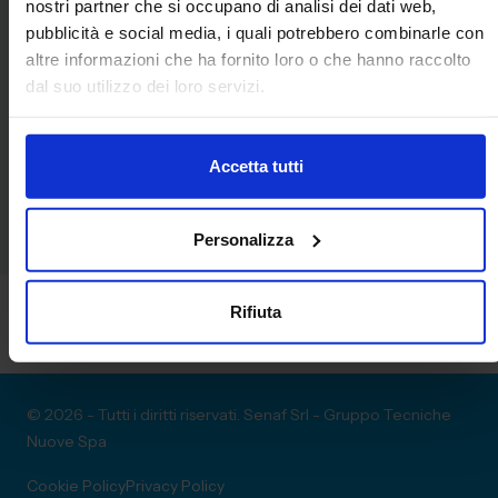
nostri partner che si occupano di analisi dei dati web,
pubblicità e social media, i quali potrebbero combinarle con
Convegni
altre informazioni che ha fornito loro o che hanno raccolto
dal suo utilizzo dei loro servizi.
Nessun Convegno presente
Accetta tutti
Personalizza
Rifiuta
© 2026 - Tutti i diritti riservati. Senaf Srl - Gruppo Tecniche
Nuove Spa
Cookie Policy
Privacy Policy