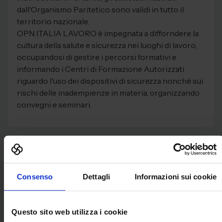
dall'Organismo Paritetico sono validi in tutto il
territorio nazionale.
OPN ITALIA LAVORO è impegnata a difforndere la
cultura della salute e sicurezza nei luoghi di lavoro,
occupandosi di gestire i percorsi formativi e
informando i Centri di Formazione Autorizzati
riguardo l'uso dei dispositivi di sicurezza nonché sui
rischi delle inadempienze in materia, organizzando
convegni e seminari.
Servizi e Prodotti
Consenso
Dettagli
Informazioni sui cookie
Consulenza
Formazione in salute e sicurezza nei luoghi di lavoro
Questo sito web utilizza i cookie