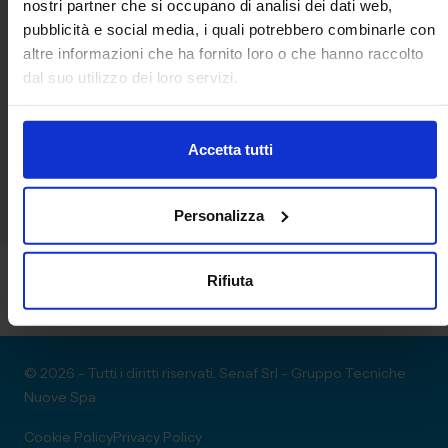
nostri partner che si occupano di analisi dei dati web,
pubblicità e social media, i quali potrebbero combinarle con
Convegni
altre informazioni che ha fornito loro o che hanno raccolto
dal suo utilizzo dei loro servizi.
Nessun Convegno presente
Accetta tutti
Personalizza
Rifiuta
© 2026 - Tutti i diritti riservati. Senaf Srl - Gruppo Tecniche
Nuove Spa
Cookie Policy
Privacy Policy