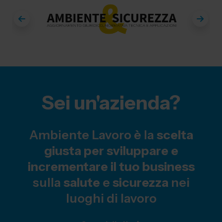
Sei un'azienda?
Ambiente Lavoro è la
scelta
giusta per sviluppare e
incrementare il tuo business
sulla
salute
e
sicurezza
nei
luoghi di lavoro