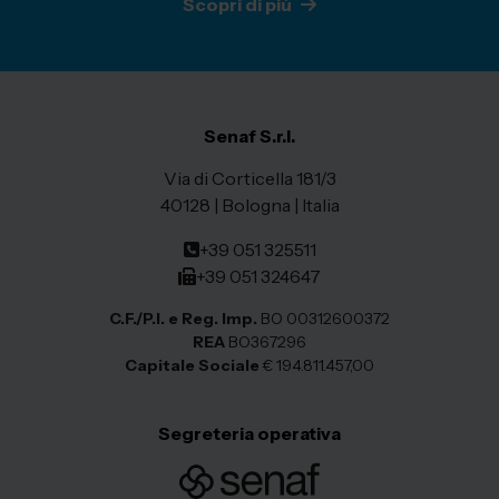
Scopri di più
Senaf S.r.l.
Via di Corticella 181/3
40128 | Bologna | Italia
+39 051 325511
+39 051 324647
C.F./P.I. e Reg. Imp.
BO 00312600372
REA
BO367296
Capitale Sociale
€ 194.811.457,00
Segreteria operativa