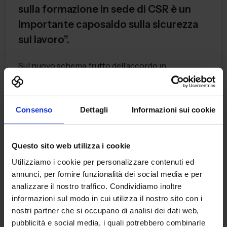
sulla formazione in sede di CSR è un
importante caposaldo sulla sicurezza
sul lavoro”.
Sul nuovo schema, frutto dell’accordo in
Conferenza Stato-Regioni, a proposito della
formazione abbiamo raccolto il p...
Leggi di più
Consenso
Dettagli
Informazioni sui cookie
Questo sito web utilizza i cookie
Utilizziamo i cookie per personalizzare contenuti ed
annunci, per fornire funzionalità dei social media e per
analizzare il nostro traffico. Condividiamo inoltre
informazioni sul modo in cui utilizza il nostro sito con i
nostri partner che si occupano di analisi dei dati web,
pubblicità e social media, i quali potrebbero combinarle