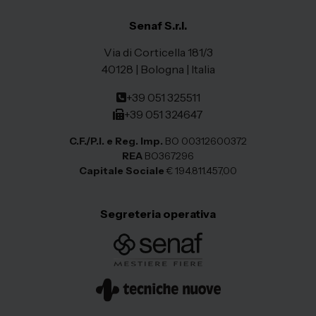
Senaf S.r.l.
Via di Corticella 181/3
40128 | Bologna | Italia
+39 051 325511
+39 051 324647
C.F./P.I. e Reg. Imp.
BO 00312600372
REA
BO367296
Capitale Sociale
€ 194.811.457,00
Segreteria operativa