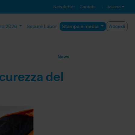
Newsletter
Contatti
|
Italiano
ro 2026
Secure Labor
Stampa e media
Accedi
News
icurezza del