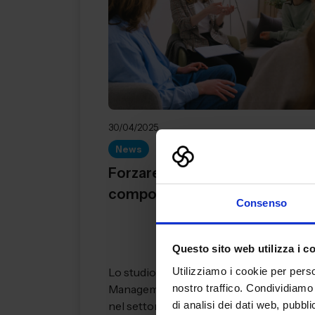
30/04/2025
News
Forzare le emozioni può
comportare rischi per la salute
Consenso
Questo sito web utilizza i c
Utilizziamo i cookie per perso
Lo studio pubblicato su Industrial Marke
nostro traffico. Condividiamo 
Management ha osservato ciò che avvi
di analisi dei dati web, pubbl
nel settore delle vend...