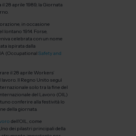
il 28 aprile 1989, la Giornata
rno.
morazione, in occasione
l lontano 1914. Forse,
 veniva celebrata con un nome
ata ispirata dalla
SHA (Occupational
Safety and
are il 28 aprile Workers’
 lavoro. Il Regno Unito seguì
ernazionale solo tra la fine del
e Internazionale del Lavoro (OIL)
no conferire alla festività lo
one della giornata.
avoro
dell’OIL, come
 dei pilastri principali della
 uno strumento importante per