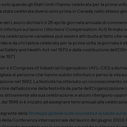
olo quando gli Stati Uniti l’hanno celebrata per la prima volta 
 stata celebrata diversi anni prima in Canada, nello stesso gio
e del Lavoro dichiarò il 28 aprile giornata annuale di comme
gli infortuni sul lavoro (Workers’ Compensation Act) firmata ne
rima celebrazione canadese può essere attribuita al fatto che
dere da chi l’abbia celebrata per la prima volta, la giornata è st
l Safety and Health Act nel 1970 e dalla costituzione dell’O
ile 1971.
or e il Congress of Industrial Organization (AFL-CIO) a dichiar
liaia di persone che hanno subito infortuni o perso la vita sul
zione nel 1992. La festività ha ottenuto un riconoscimento int
artire dall’adozione della festività da parte dell’Organizzazion
o attivamente alla sua celebrazione, e alcuni ritengono opportu
e, dal 1996 si è iniziato ad assegnare temi annuali alla celebrazi
tegrante della
Strategia globale sulla sicurezza e la salute sul l
ella Conferenza internazionale del lavoro del giugno 2003. Uno
la Giornata mondiale per la sicurezza e la salute sul lavoro è