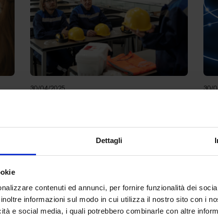
30/04/2025
30/0
News
Ne
Intervista a Nunzio Leone.
Sic
“L’accordo sulla formazione in
alc
Dettagli
sede di CSR è un importante
Occ
caposaldo sulla sicurezza sul
seg
ookie
lavoro”.
nalizzare contenuti ed annunci, per fornire funzionalità dei socia
ting
Sul nuovo schema, frutto dell’accordo in
Se g
inoltre informazioni sul modo in cui utilizza il nostro sito con i 
ene
Conferenza Stato-Regioni, a proposito
cont
icità e social media, i quali potrebbero combinarle con altre inform
della formazione abbiamo raccolto il p...
L’Il