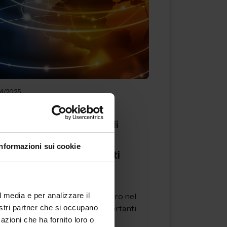
4/2025
ws
urezza sul lavoro, i dati di
uni sondaggi in Europa.
Informazioni sui cookie
idente in affanno. Brutti
nali dai tagli di Trump.
l media e per analizzare il
uardiamo alla sicurezza sul lavoro nel
nostri partner che si occupano
esto globale i dati sono sconfortanti.
azioni che ha fornito loro o
o documenta che sono q...