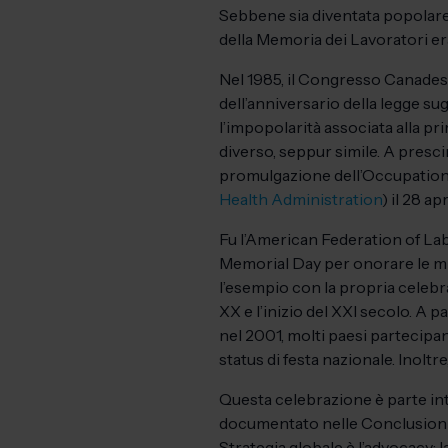
Sebbene sia diventata popolare s
della Memoria dei Lavoratori era
Nel 1985, il Congresso Canades
dell’anniversario della legge su
l’impopolarità associata alla p
diverso, seppur simile. A prescin
promulgazione dell’Occupationa
Health Administration
) il 28 apr
Fu l’American Federation of Lab
Memorial Day per onorare le mig
l’esempio con la propria celebra
XX e l’inizio del XXI secolo. A p
nel 2001, molti paesi partecipan
status di festa nazionale. Inoltr
Questa celebrazione è parte in
documentato nelle Conclusioni d
Strategia globale è l’advocacy; 