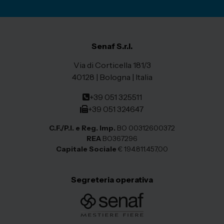
Senaf S.r.l.
Via di Corticella 181/3
40128 | Bologna | Italia
+39 051 325511
+39 051 324647
C.F./P.I. e Reg. Imp.
BO 00312600372
REA
BO367296
Capitale Sociale
€ 194.811.457,00
Segreteria operativa