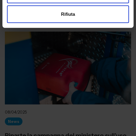
efficace sulla...
Rifiuta
Leggi di più
08/04/2025
News
Riparte la campagna del ministero sull’uso