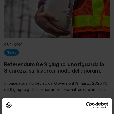
08/04/2025
News
Referendum 8 e 9 giugno, uno riguarda la
Sicurezza sul lavoro: il nodo del quorum.
In base a quanto deciso dal Governo il 19 marzo 2025, l’8
e il 9 giugno gli italiani saranno chiamati ad esprimersi s...
Leggi di più