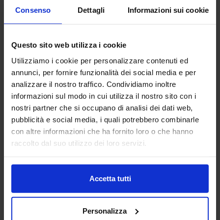
Consenso
Dettagli
Informazioni sui cookie
Questo sito web utilizza i cookie
Utilizziamo i cookie per personalizzare contenuti ed
annunci, per fornire funzionalità dei social media e per
analizzare il nostro traffico. Condividiamo inoltre
informazioni sul modo in cui utilizza il nostro sito con i
nostri partner che si occupano di analisi dei dati web,
pubblicità e social media, i quali potrebbero combinarle
08/04/2025
con altre informazioni che ha fornito loro o che hanno
raccolto dal suo utilizzo dei loro servizi.
News
Ilva/Infortuni, la Corte europea condanna
l’Italia
Accetta tutti
La Corte Europea dei Diritti dell’Uomo (CEDU) ha
Personalizza
condannato l’Italia per non aver condotto un’indagine